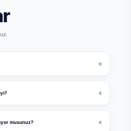
ar
ruz.
+
 birlikte çözülebilir.
+
iyi?
i model de değerlendirilebilir.
+
pıyor musunuz?