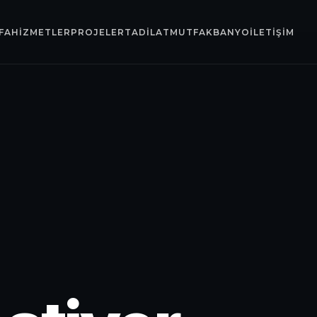
FA
HIZMETLER
PROJELER
TADILAT
MUTFAK
BANYO
İLETIŞIM