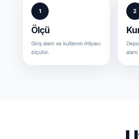
1
2
Ölçü
Ku
Giriş alanı ve kullanım ihtiyacı
Depo
ölçülür.
alanı 
U