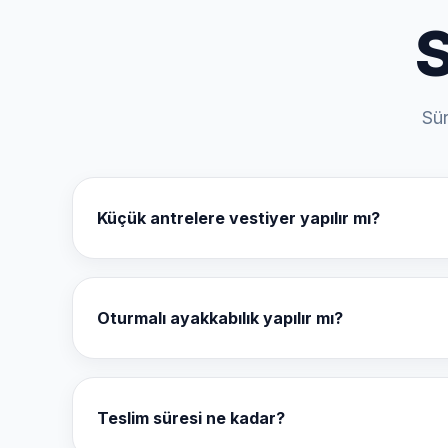
S
Sür
Küçük antrelere vestiyer yapılır mı?
Evet, dar alanlara özel kompakt çözümler planlıyoru
Oturmalı ayakkabılık yapılır mı?
Evet, projeye göre oturum alanlı çözümler üretilebilir
Teslim süresi ne kadar?