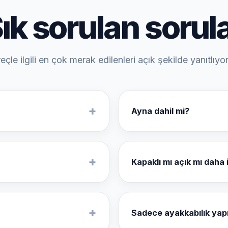
ık sorulan sorul
eçle ilgili en çok merak edilenleri açık şekilde yanıtlıyo
+
Ayna dahil mi?
z.
İstenirse ayna ve panel detayı
+
Kapaklı mı açık mı daha 
.
Kullanım alışkanlığına göre ik
+
Sadece ayakkabılık ya